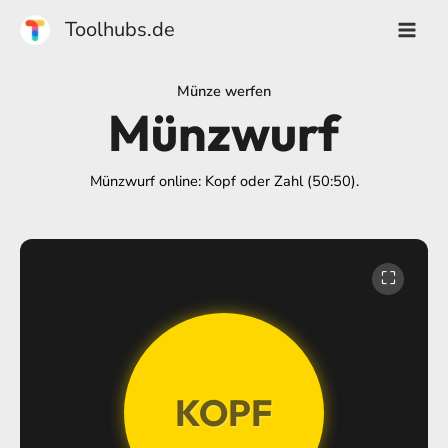
Zum
Toolhubs.de
Inhalt
springen
Münze werfen
Münzwurf
Münzwurf online: Kopf oder Zahl (50:50).
⛶
KOPF
ZAHL